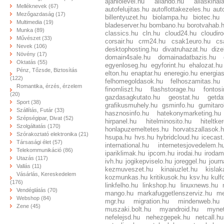
ajanlolevel.hu
allando.hu
allaskinal
Melléknevek (67)
autofelujitas.hu
autoflottakezeles.hu
aut
Mezőgazdaság (17)
billentyuzet.hu
biolampa.hu
biotec.hu
Multimedia (19)
bladeserver.hu
bombano.hu
borotvahab.
Munka (89)
classics.hu
cln.hu
cloud24.hu
cloudir
Művészet (33)
corsair.hu
crm24.hu
csak1euro.hu
cs
Nevek (106)
desktophosting.hu
divatruhazat.hu
dize
Növény (17)
domain4sale.hu
domainadatbazis.hu
Oktatás (55)
egyenloseg.hu
egyforint.hu
ehalozat.hu
Pénz, Tőzsde, Biztosítás
elton.hu
enaptar.hu
eneregio.hu
energia
(122)
felhomegoldasok.hu
felhoszamitas.hu
Romantika, érzés, érzelem
finomliszt.hu
flashstorage.hu
fontosi
(20)
gazdasagkutato.hu
geostat.hu
getda
Sport (38)
grafikusmuhely.hu
gsminfo.hu
gumitaro
Szállítás, Futár (33)
hasznosinfo.hu
hatekonymarketing.hu
Szépségipar, Divat (52)
hirpanel.hu
hitelminosito.hu
hiteltke
Szolgáltatás (170)
honlapuzemeltetes.hu
horvatszallasok.
Szórakoztató elektronika (21)
hsupa.hu
hvs.hu
hybridcloud.hu
icecast
Társasági élet (57)
international.hu
internetesjovedelem.h
Telekommunikáció (86)
ipariklimak.hu
ipcom.hu
irodai.hu
irodam
Utazás (117)
ivh.hu
jogikepviselo.hu
joreggel.hu
journ
Vallás (11)
kezmuveszet.hu
kinaiuzlet.hu
kislak
Vásárlás, Kereskedelem
kozmunkas.hu
kritikusok.hu
ksv.hu
kulf
(176)
linkfelho.hu
linkshop.hu
linuxnews.hu
Vendéglátás (70)
mango.hu
markafuggetlenszerviz.hu
me
Webshop (84)
mgr.hu
migration.hu
mindenweb.hu
Zene (45)
muszaki.bolt.hu
myandroid.hu
myne
nefelejsd.hu
nehezgepek.hu
netcall.hu