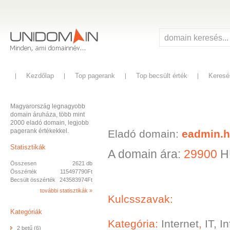
Kezdőlap
Top pagerank
Top becsült érték
Keresé
Magyarország legnagyobb
domain áruháza, több mint
2000 eladó domain, legjobb
pagerank értékekkel.
Eladó domain:
eadmin.
Statisztikák
A domain ára:
29900
H
Összesen
2621 db
Összérték
115497790Ft
Becsült összérték
243583974Ft
további statisztikák »
Kulcsszavak:
Kategóriák
Kategória:
Internet
,
IT, I
2 betű (6)