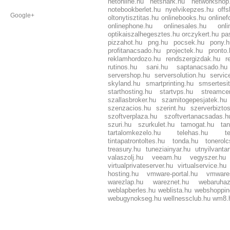
netonline.hu
netshark.hu
networkshop
notebookberlet.hu
nyelvikepzes.hu
offs
Google+
oltonytisztitas.hu
onlinebooks.hu
onlinef
onlinephone.hu
onlinesales.hu
onli
optikaiszalhegesztes.hu
orczykert.hu
pa
pizzahot.hu
png.hu
pocsek.hu
pony.h
profitanacsado.hu
projectek.hu
pronto.
reklamhordozo.hu
rendszergizdak.hu
r
rutinos.hu
sani.hu
saptanacsado.hu
servershop.hu
serversolution.hu
servic
skyland.hu
smartprinting.hu
smsertesi
starthosting.hu
startvps.hu
streamcen
szallasbroker.hu
szamitogepesjatek.hu
szenzacios.hu
szerint.hu
szerverbiztos
szoftverplaza.hu
szoftvertanacsadas.h
szuri.hu
szurkulet.hu
tamogat.hu
ta
tartalomkezelo.hu
telehas.hu
t
tintapatrontoltes.hu
tonda.hu
tonerol
treasury.hu
tuneziainyar.hu
utnyilvanta
valaszolj.hu
veeam.hu
vegyszer.hu
virtualprivateserver.hu
virtualservice.hu
hosting.hu
vmware-portal.hu
vmwares
warezlap.hu
wareznet.hu
webaruha
weblapberles.hu
weblista.hu
webshoppin
webugynokseg.hu
wellnessclub.hu
wm8.