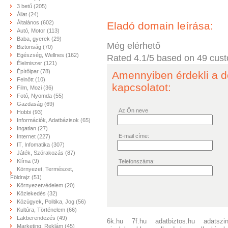
3 betű (205)
Állat (24)
Általános (602)
Eladó domain leírása:
Autó, Motor (113)
Baba, gyerek (29)
Még elérhető
Biztonság (70)
Egészség, Wellnes (162)
Rated
4.1
/5 based on
49
cust
Élelmiszer (121)
Építőipar (78)
Amennyiben érdekli a d
Felnőtt (10)
kapcsolatot:
Film, Mozi (36)
Fotó, Nyomda (55)
Gazdaság (69)
Az Ön neve
Hobbi (93)
Információk, Adatbázisok (65)
Ingatlan (27)
E-mail címe:
Internet (227)
IT, Infomatika (307)
Játék, Szórakozás (87)
Klíma (9)
Telefonszáma:
Környezet, Természet,
Földrajz (51)
Környezetvédelem (20)
Közlekedés (32)
Közügyek, Politika, Jog (56)
Kultúra, Történelem (66)
Lakberendezés (49)
6k.hu
7f.hu
adatbiztos.hu
adatszin
Marketing, Reklám (45)